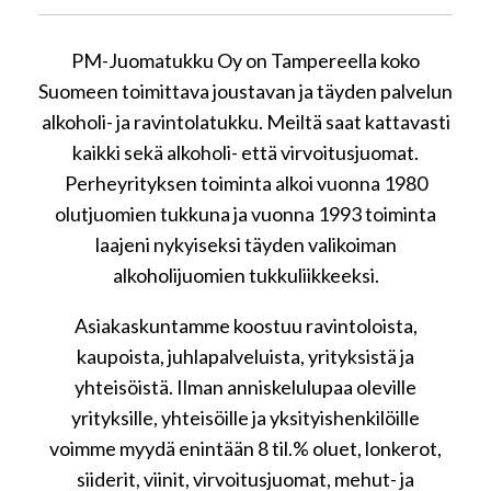
PM-Juomatukku Oy on Tampereella koko
Suomeen toimittava joustavan ja täyden palvelun
alkoholi- ja ravintolatukku. Meiltä saat kattavasti
kaikki sekä alkoholi- että virvoitusjuomat.
Perheyrityksen toiminta alkoi vuonna 1980
olutjuomien tukkuna ja vuonna 1993 toiminta
laajeni nykyiseksi täyden valikoiman
alkoholijuomien tukkuliikkeeksi.
Asiakaskuntamme koostuu ravintoloista,
kaupoista, juhlapalveluista, yrityksistä ja
yhteisöistä. Ilman anniskelulupaa oleville
yrityksille, yhteisöille ja yksityishenkilöille
voimme myydä enintään 8 til.% oluet, lonkerot,
siiderit, viinit, virvoitusjuomat, mehut- ja