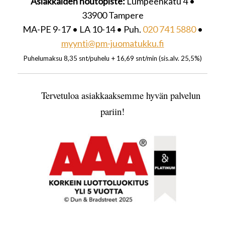
Asiakkaiden noutopiste:
Lumpeenkatu 4 •
33900 Tampere
MA-PE 9-17 • LA 10-14 • Puh.
020 741 5880
•
myynti@pm-juomatukku.fi
Puhelumaksu 8,35 snt/puhelu + 16,69 snt/min (sis.alv. 25,5%)
Tervetuloa asiakkaaksemme hyvän palvelun
pariin!