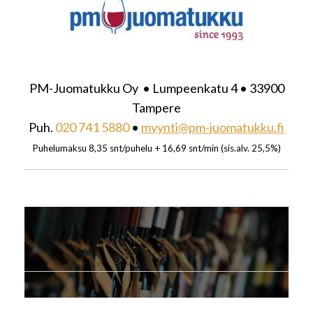
PM-Juomatukku Oy • Lumpeenkatu 4 • 33900
Tampere
Puh.
020 741 5880
•
myynti@pm-juomatukku.fi
Puhelumaksu 8,35 snt/puhelu + 16,69 snt/min (sis.alv. 25,5%)
Toimitukset arkipäivisin 24