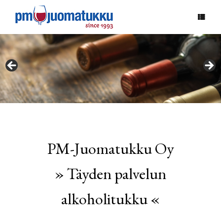
Skip
to
content
PM-Juomatukku Oy
» Täyden palvelun
alkoholitukku «