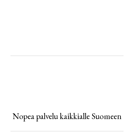
tunnin sisällä tilauksesta
anniskelu- ja vähittäismyyntiluvan
haltijoille!
Nopea palvelu kaikkialle Suomeen